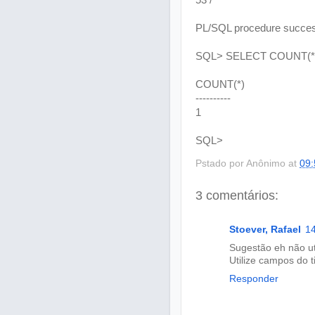
53 /
PL/SQL procedure success
SQL> SELECT COUNT(*
COUNT(*)
----------
1
SQL>
Pstado por
Anônimo
at
09:
3 comentários:
Stoever, Rafael
14
Sugestão eh não ut
Utilize campos do 
Responder