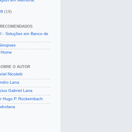
xport em Memória.
09
(19)
 RECOMENDADOS
I - Soluções em Banco de
Sinopses
e Home
SOBRE O AUTOR
iel Nicoletti
ndro Lana
icius Gabriel Lana
or Hugo P. Rockembach
ndrolana