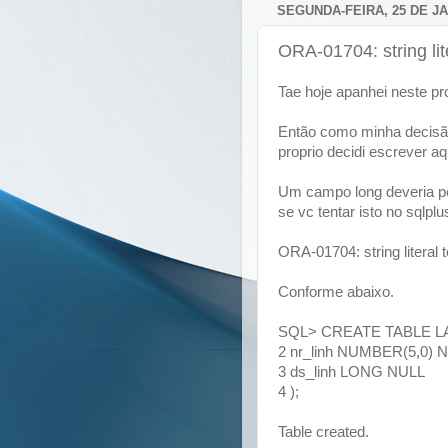
SEGUNDA-FEIRA, 25 DE JA
ORA-01704: string lit
Tae hoje apanhei neste pr
Então como minha decisão
proprio decidi escrever a
Um campo long deveria pe
se vc tentar isto no sqlplu
ORA-01704: string literal 
Conforme abaixo.
SQL> CREATE TABLE L
2 nr_linh NUMBER(5,0) 
3 ds_linh LONG NULL
4 );
Table created.