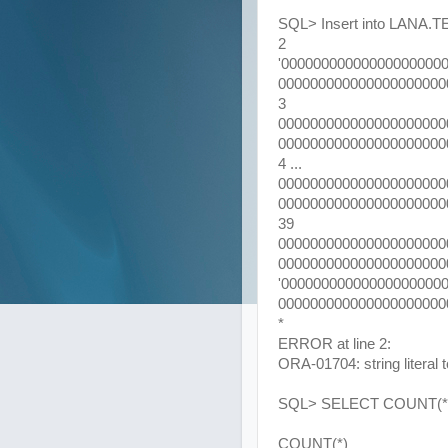
SQL> Insert into LANA.T
2
'00000000000000000000
000000000000000000000
3
000000000000000000000
000000000000000000000
4 ...
000000000000000000000
000000000000000000000
39
000000000000000000000
0000000000000000000000
'00000000000000000000
000000000000000000000
*
ERROR at line 2:
ORA-01704: string literal 
SQL> SELECT COUNT(*
COUNT(*)