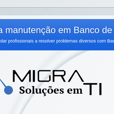
ra manutenção em Banco de
udar profissionais a resolver problemas diversos com B