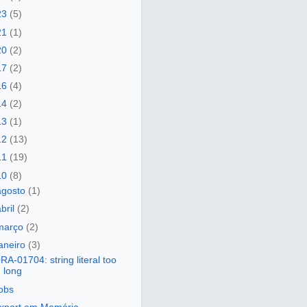
23
(5)
21
(1)
20
(2)
17
(2)
16
(4)
14
(2)
13
(1)
12
(13)
11
(19)
10
(8)
agosto
(1)
abril
(2)
março
(2)
janeiro
(3)
RA-01704: string literal too
long
obs