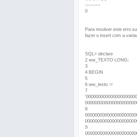
----------
0
Para resolver este erro s
fazer o insert com a vari
SQL> declare
2 ww_TEXTO LONG;
3
4 BEGIN
5
6 ww_texto :=
7
'00000000000000000000
000000000000000000000
8
000000000000000000000
000000000000000000000
9
000000000000000000000